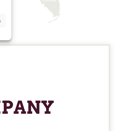
s
MPANY