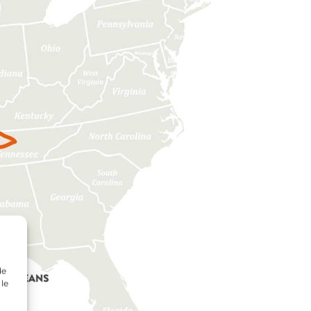
de
 le