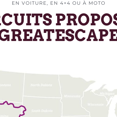
EN VOITURE, EN 4×4 OU À MOTO
RCUITS PROPO
GREATESCAP