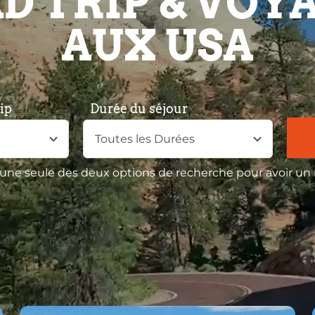
D TRIP & VOY
AUX USA
ip
Durée du séjour
 une seule des deux options de recherche pour avoir un 