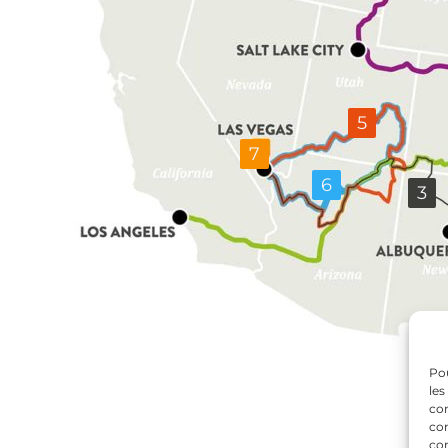
5
7
6
3
Pou
les
con
com
con