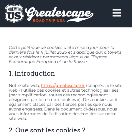
Skip
to
content
Tog
Nav
Accueil
Cette politique de cookies a été mise à jour pour la
dernière fois le 11 juillet 2025 et s’applique aux citoyens
Circuits & dates
et aux résidents permanents légaux de l’Espace
Économique Européen et de la Suisse.
1. Introduction
Greatescape
Notre site web,
https://greatescape.fr
(ci-après : « le site
web ») utilise des cookies et autres technologies liées
Contact
(par simplification, toutes ces technologies sont
désignées par le terme « cookies »). Des cookies sont
également placés par des tierces parties que nous
avons engagées. Dans le document ci-dessous, nous
vous informons de l’utilisation des cookies sur notre
site web.
2. Que sont les cookies ?