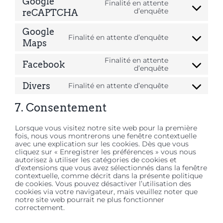
Google
Finalité en attente
google-
Consent
d’enquête
reCAPTCHA
fonts
to
service
Google
google-
Finalité en attente d’enquête
Consent
Maps
recaptcha
to
service
Finalité en attente
Facebook
google-
Consent
d’enquête
maps
to
service
Divers
Finalité en attente d’enquête
Consent
facebook
to
service
7. Consentement
divers
Lorsque vous visitez notre site web pour la première
fois, nous vous montrerons une fenêtre contextuelle
avec une explication sur les cookies. Dès que vous
cliquez sur « Enregistrer les préférences » vous nous
autorisez à utiliser les catégories de cookies et
d’extensions que vous avez sélectionnés dans la fenêtre
contextuelle, comme décrit dans la présente politique
de cookies. Vous pouvez désactiver l’utilisation des
cookies via votre navigateur, mais veuillez noter que
notre site web pourrait ne plus fonctionner
correctement.