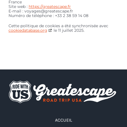
France
Site web :
https://greatescape.fr
E-mail :
voyages@
greatescape.fr
Numéro de téléphone : ‭+33 2 38 59 14 08‬
Cette politique de cookies a été synchronisée avec
cookiedatabase.org
le 11 juillet 2025.
ACCUEIL